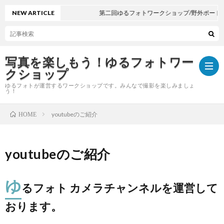
NEW ARTICLE
第二回ゆるフォトワークショップ/野外ポートレ
写真を楽しもう！ゆるフォトワー
クショップ
ゆるフォトが運営するワークショップです。みんなで撮影を楽しみましょ
う！
youtubeのご紹介
HOME
y
o
著
youtubeのご紹介
u
作
ゆ
ゆ
るフォト カメラチャンネルを運営して
t
権
る
おります。