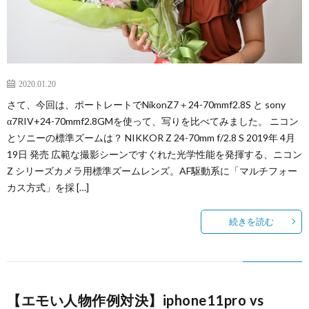
2020.01.20
さて、今回は、ポートレートでNikonZ7＋24-70mmf2.8S と sony
α7RIV+24-70mmf2.8GMを使って、写りを比べてみました。 ニコン
とソニーの標準ズームは？ NIKKOR Z 24-70mm f/2.8 S 2019年 4月
19日 発売 広範な撮影シーンですぐれた光学性能を発揮する、ニコン
Z シリーズカメラ用標準ズームレンズ。AF駆動系に「マルチフォー
カス方式」を採 […]
続きを読む
【エモい人物作例対決】iphone11pro vs