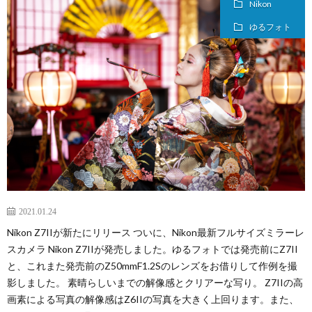
Nikon
u
に
フ
ゆるフォト
b
つ
ォ
e
い
ト
の
て
ス
ご
タ
紹
ジ
2021.01.24
介
Nikon Z7IIが新たにリリース ついに、Nikon最新フルサイズミラーレ
オ
スカメラ Nikon Z7IIが発売しました。ゆるフォトでは発売前にZ7II
と、これまた発売前のZ50mmF1.2Sのレンズをお借りして作例を撮
ア
影しました。 素晴らしいまでの解像感とクリアーな写り。 Z7IIの高
画素による写真の解像感はZ6IIの写真を大きく上回ります。また、
ク