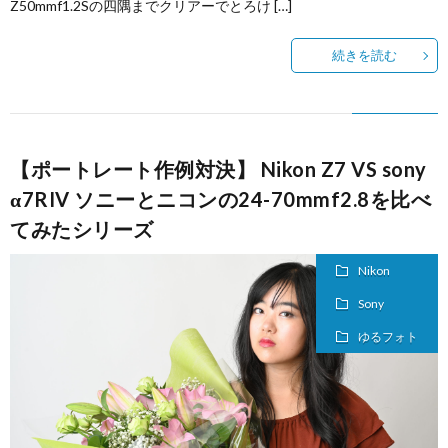
Z50mmf1.2Sの四隅までクリアーでとろけ […]
セ
続きを読む
ス
【ポートレート作例対決】 Nikon Z7 VS sony
α7RIV ソニーとニコンの24-70mmf2.8を比べ
てみたシリーズ
Nikon
Sony
ゆるフォト