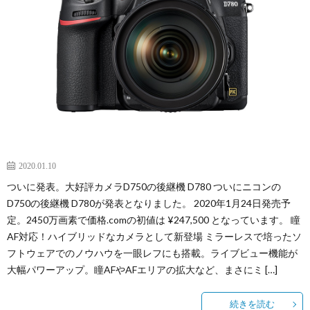
2020.01.10
ついに発表。大好評カメラD750の後継機 D780 ついにニコンの
D750の後継機 D780が発表となりました。 2020年1月24日発売予
定。2450万画素で価格.comの初値は ¥247,500 となっています。 瞳
AF対応！ハイブリッドなカメラとして新登場 ミラーレスで培ったソ
フトウェアでのノウハウを一眼レフにも搭載。ライブビュー機能が
大幅パワーアップ。瞳AFやAFエリアの拡大など、まさにミ […]
続きを読む