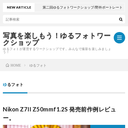
NEW ARTICLE
第二回ゆるフォトワークショップ/野外ポートレート
写真を楽しもう！ゆるフォトワー
クショップ
ゆるフォトが運営するワークショップです。みんなで撮影を楽しみましょ
う！
ゆるフォト
HOME
y
o
ゆるフォト
著
u
作
ゆ
Nikon Z7II Z50mmf1.2S 発売前作例レビュ
t
権
る
ー。