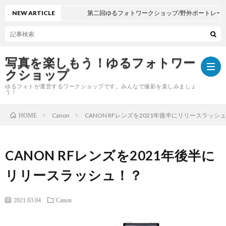
NEW ARTICLE
第二回ゆるフォトワークショップ/野外ポートレート
写真を楽しもう！ゆるフォトワー
クショップ
ゆるフォトが運営するワークショップです。みんなで撮影を楽しみましょ
う！
Canon
CANON RFレンズを2021年後半にリリースラッシ
HOME
y
o
著
CANON RFレンズを2021年後半に
リリースラッシュ！？
u
作
ゆ
2021.03.04
Canon
t
権
る