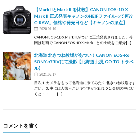
【Mark IIとMark IIIを比較】CANON EOS-1D X
Mark III正式発表キャノンのHEIFファイルって何??
C-RAW。価格や発売日など【キャノンの頂点】
2020.01.10
CANON EOS-1D X Mark IIIがついに正式発表されました。今
回は動画で CANON EOS-1D X Mark II との比較をご紹介[…]
北海道 北きつね牧場があつい！CANON EOS-R6
SONY α7RIVにて撮影【北海道 北見 GO TO トラベ
ル】
2021.02.17
目次 1. カメラをもって北海道に来てみた 2. 北きつね牧場はす
ごい。 3. 中には人懐っこいキツネが沢山 3.0.1. 金網の中にい
くと・・・・ […]
コメントを書く