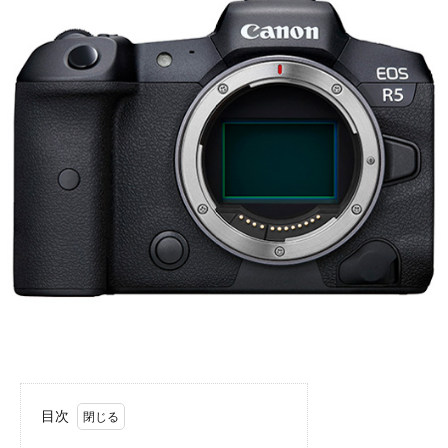
u
に
フ
b
つ
ォ
e
い
ト
の
て
ス
ご
タ
紹
ジ
介
オ
ア
目次
ク